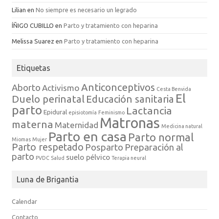
Lilian
en
No siempre es necesario un legrado
ÍÑIGO CUBILLO
en
Parto y tratamiento con heparina
Melissa Suarez
en
Parto y tratamiento con heparina
Etiquetas
Anticonceptivos
Aborto
Activismo
Cesta Benvida
El
Duelo perinatal
Educación sanitaria
parto
Lactancia
Epidural
episiotomía
Feminismo
Matronas
materna
Maternidad
Medicina natural
Parto en casa
Parto normal
Miomas
Mujer
Parto respetado
Posparto
Preparación al
parto
suelo pélvico
PVDC
Salud
Terapia neural
Luna de Brigantia
Calendar
Contacto