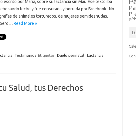
P
 escrito por María, sobre su lactancia sin Mai. Ese texto iba
Pa
rebosando leche y fue censurada y borrada por Facebook. No
Pr
rafías de animales torturados, de mujeres semidesnudas,
pél
, pero…
Read More »
L
Cal
ctancia
Testimonios
Etiquetas:
Duelo perinatal
,
Lactancia
Con
tu Salud, tus Derechos