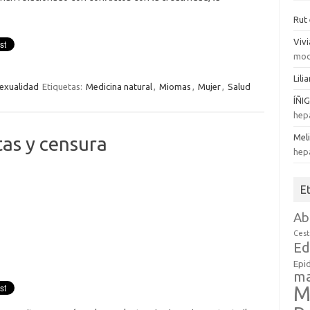
Rut
Viv
mod
Lili
exualidad
Etiquetas:
Medicina natural
,
Miomas
,
Mujer
,
Salud
ÍÑI
hep
Mel
tas y censura
hep
E
Ab
Cest
Ed
Epi
m
M