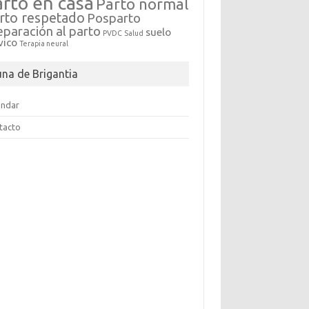
arto en casa
Parto normal
rto respetado
Posparto
eparación al parto
suelo
PVDC
Salud
vico
Terapia neural
una de Brigantia
endar
tacto