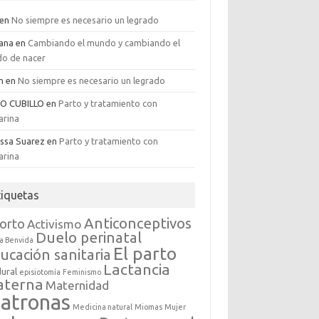
en
No siempre es necesario un legrado
iana
en
Cambiando el mundo y cambiando el
o de nacer
an
en
No siempre es necesario un legrado
GO CUBILLO
en
Parto y tratamiento con
arina
issa Suarez
en
Parto y tratamiento con
arina
tiquetas
Anticonceptivos
orto
Activismo
Duelo perinatal
a Benvida
El parto
ucación sanitaria
Lactancia
dural
episiotomía
Feminismo
aterna
Maternidad
atronas
Medicina natural
Miomas
Mujer