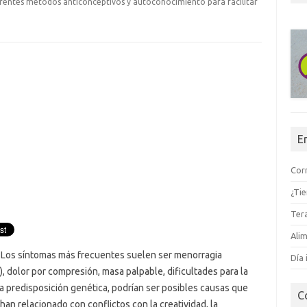
erentes métodos anticonceptivos y autoconocimiento para facilitar
E
Corr
¿Ti
Tera
Alim
 Los síntomas más frecuentes suelen ser menorragia
Día 
, dolor por compresión, masa palpable, dificultades para la
 predisposición genética, podrían ser posibles causas que
C
han relacionado con conflictos con la creatividad, la