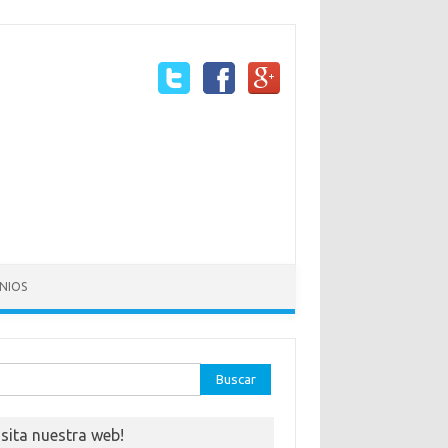
NIOS
ar:
isita nuestra web!