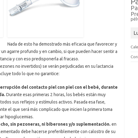
P
Pa
Pr
pél
L
Nada de esto ha demostrado más eficacia que favorecer y
Cal
r un agarre profundo y en cambio, si que pueden hacer sentir a
Con
tancia y con eso predisponerla al fracaso.
ezones no invertidos) se verán perjudicadas en su lactancia
cluye todo lo que no garantice:
nterrupción del contacto piel con piel con el bebé, durante
da.
Durante esas primeras 2 horas, los bebés están muy
n todos sus reflejos y estímulos activos. Pasada esa fase,
ante el que será más complicado que inicien la primera toma
ar hipoglucemias.
echo, sin pezoneras, ni biberones y/o suplementación.
en
uplementado debe hacerse preferiblemente con calostro de su