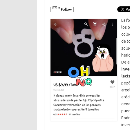
Follow
La f
los 
colo
de t
solu
heri
De e
inve
lact
pezó
areo
eréc
gene
pued
Podr
inve