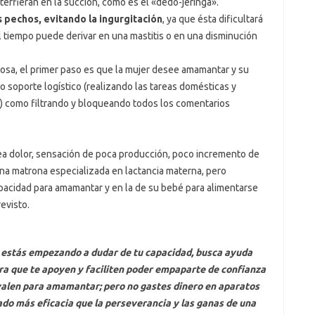
terfieran en la succión, como es el «dedo-jeringa».
 pechos, evitando la ingurgitación
, ya que ésta dificultará
el tiempo puede derivar en una mastitis o en una disminución
tosa, el primer paso es que la mujer desee amamantar y su
 soporte logístico (realizando las tareas domésticas y
a) como filtrando y bloqueando todos los comentarios
sea dolor, sensación de poca producción, poco incremento de
na matrona especializada en lactancia materna, pero
apacidad para amamantar y en la de su bebé para alimentarse
evisto.
 y estás empezando a dudar de tu capacidad, busca ayuda
ra que te apoyen y faciliten poder empaparte de confianza
 valen para amamantar; pero no gastes dinero en aparatos
o más eficacia que la perseverancia y las ganas de una