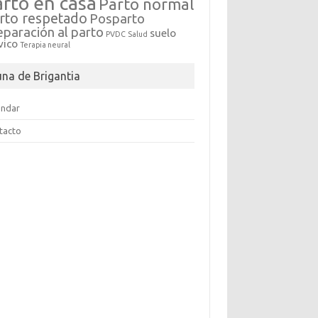
arto en casa
Parto normal
rto respetado
Posparto
eparación al parto
suelo
PVDC
Salud
vico
Terapia neural
una de Brigantia
endar
tacto