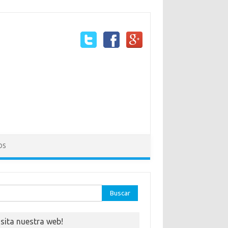
OS
ar:
isita nuestra web!