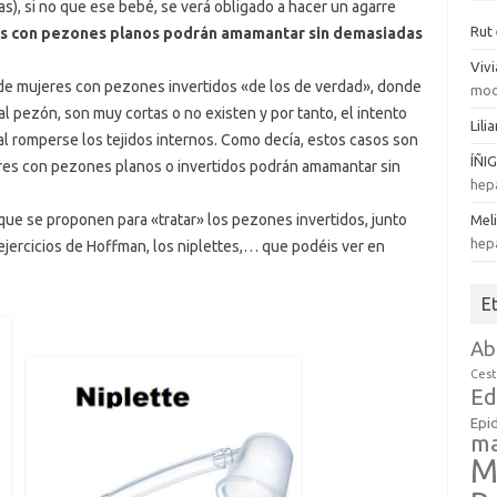
tas), si no que ese bebé, se verá obligado a hacer un agarre
Rut
es con pezones planos podrán amamantar sin demasiadas
Viv
 de mujeres con pezones invertidos «de los de verdad», donde
mod
al pezón, son muy cortas o no existen y por tanto, el intento
Lili
l romperse los tejidos internos. Como decía, estos casos son
ÍÑI
eres con pezones planos o invertidos podrán amamantar sin
hep
 que se proponen para «tratar» los pezones invertidos, junto
Mel
hep
jercicios de Hoffman, los niplettes,… que podéis ver en
E
Ab
Cest
Ed
Epi
m
M