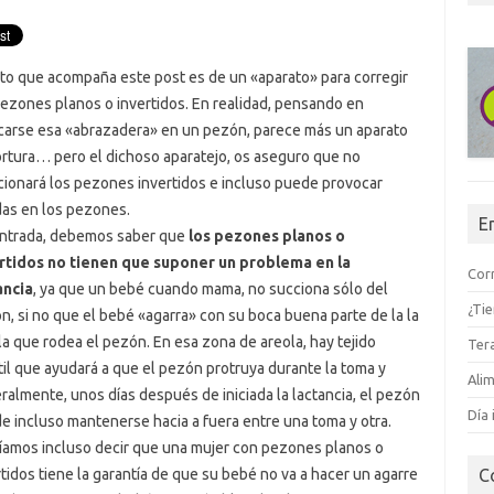
oto que acompaña este post es de un «aparato» para corregir
pezones planos o invertidos. En realidad, pensando en
carse esa «abrazadera» en un pezón, parece más un aparato
ortura… pero el dichoso aparatejo, os aseguro que no
cionará los pezones invertidos e incluso puede provocar
das en los pezones.
E
ntrada, debemos saber que
los pezones planos o
rtidos no tienen que suponer un problema en la
Corr
ancia
, ya que un bebé cuando mama, no succiona sólo del
¿Ti
n, si no que el bebé «agarra» con su boca buena parte de la la
la que rodea el pezón. En esa zona de areola, hay tejido
Tera
til que ayudará a que el pezón protruya durante la toma y
Alim
ralmente, unos días después de iniciada la lactancia, el pezón
Día 
e incluso mantenerse hacia a fuera entre una toma y otra.
íamos incluso decir que una mujer con pezones planos o
rtidos tiene la garantía de que su bebé no va a hacer un agarre
C