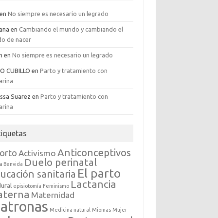
en
No siempre es necesario un legrado
iana
en
Cambiando el mundo y cambiando el
o de nacer
an
en
No siempre es necesario un legrado
GO CUBILLO
en
Parto y tratamiento con
arina
issa Suarez
en
Parto y tratamiento con
arina
tiquetas
Anticonceptivos
orto
Activismo
Duelo perinatal
a Benvida
El parto
ucación sanitaria
Lactancia
dural
episiotomía
Feminismo
aterna
Maternidad
atronas
Medicina natural
Miomas
Mujer