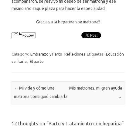
acompañaron, se reavivó mi deseo de ser matrona y ese
mismo año saqué plaza para hacer la especialidad.
Gracias a la heparina soy matrona!!
Follow
Category:
Embarazo y Parto
Reflexiones
Etiquetas:
Educación
sanitaria
,
El parto
Post navigation
←
Mi vida y cómo una
Mis matronas, mi gran ayuda
matrona consiguió cambiarla
→
12 thoughts on “
Parto y tratamiento con heparina
”