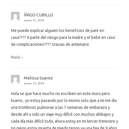
ÍÑIGO CUBILLO
enero 15, 2024
Me puede explicar alguien los beneficios de parir en
casa???? A parte del riesgo para la madre y el bebé en caso
de complicaciones???? Gracias de antemano
↓
Reply
Melissa Suarez
enero 13, 2024
Hola se que hace mucho no escriben en este muro pero
bueno , yo estoy pasando por lo mismo solo que a mi me dio
una trombosis pulmonar a las 7 semanas de embarazo y
desde ahí a sido un viaje muy difícil con muchos altibajos y
cada día más difícil todo, ahora estoy en mi tercer trimestre y
no niego estoy muerta de miedo tengo ya una hija de 9 años