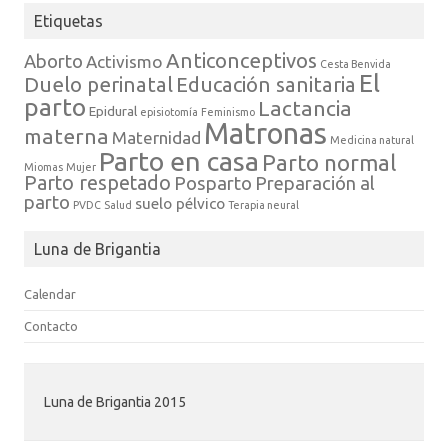
Etiquetas
Anticonceptivos
Aborto
Activismo
Cesta Benvida
El
Duelo perinatal
Educación sanitaria
parto
Lactancia
Epidural
episiotomía
Feminismo
Matronas
materna
Maternidad
Medicina natural
Parto en casa
Parto normal
Miomas
Mujer
Parto respetado
Posparto
Preparación al
parto
suelo pélvico
PVDC
Salud
Terapia neural
Luna de Brigantia
Calendar
Contacto
Luna de Brigantia 2015