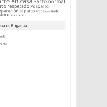
arto en casa
Parto normal
rto respetado
Posparto
eparación al parto
suelo
PVDC
Salud
vico
Terapia neural
una de Brigantia
endar
tacto