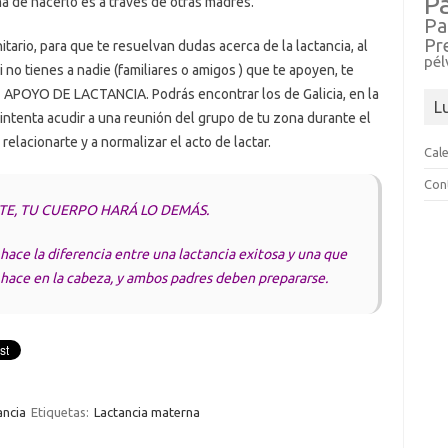
P
a de hacerlo es a través de otras madres.
Pa
Pr
tario, para que te resuelvan dudas acerca de la lactancia, al
pél
i no tienes a nadie (familiares o amigos ) que te apoyen, te
APOYO DE LACTANCIA. Podrás encontrar los de Galicia, en la
L
intenta acudir a una reunión del grupo de tu zona durante el
elacionarte y a normalizar el acto de lactar.
Cal
Con
TE, TU CUERPO HARÁ LO DEMÁS.
hace la diferencia entre una lactancia exitosa y una que
e hace en la cabeza, y ambos padres deben prepararse.
ancia
Etiquetas:
Lactancia materna