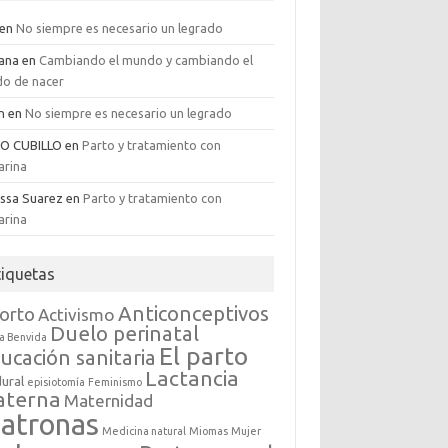
en
No siempre es necesario un legrado
iana
en
Cambiando el mundo y cambiando el
o de nacer
an
en
No siempre es necesario un legrado
GO CUBILLO
en
Parto y tratamiento con
arina
issa Suarez
en
Parto y tratamiento con
arina
tiquetas
Anticonceptivos
orto
Activismo
Duelo perinatal
a Benvida
El parto
ucación sanitaria
Lactancia
dural
episiotomía
Feminismo
aterna
Maternidad
atronas
Medicina natural
Miomas
Mujer