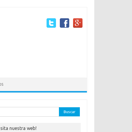
OS
ar:
isita nuestra web!