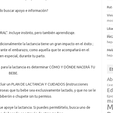
Rut
o buscar apoyo e información?
Viv
mod
Lili
”. Incluye instinto, pero también aprendizaje.
ÍÑI
hep
onalmente la lactancia tiene un gran impacto en el éxito ;
rante el embarazo, como aquella que te acompañará en el
Mel
hep
en especial, durante tu parto.
tes para la lactancia es determinar CÓMO Y DÓNDE NACERÁ TU
E
BEBE.
Ab
cluir un PLAN DE LACTANCIA Y CUIDADOS (instrucciones
Cest
Ed
eseas que tu bebe sea exclusivamente lactado, y que no se le
Epi
biberón o chupete sin tu permiso.
m
M
 apoye la lactancia. Si puedes permitírtelo, busca uno de