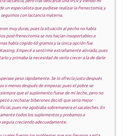
ra lactancia, pero tras descartar una IPLV y viendo mi
de un especialista que pudiese realizar la frenectomía; y
 seguimos con lactancia materna.
eron muy duras, pues la situación al pecho no había
ios post-frenectomía se nos hacían insoportables a
nas había cogido 60 gramos y la única opción fue
Kassing. Empecé a sentirme extrañamente aliviada, pues
arlo y primaba la necesidad de verlo crecer a la de darle
perase peso rápidamente. Se lo ofrecía justo después
utos o menos después de empezar, pues el pobre se
iempre que el suplemento fuese de mi leche, pero no
pezó a rechazar biberones decidí que sería mejor
ificial, pues me agobiaba sobremanera el sacaleches. En
camente todos los suplementos y probamos a
iño seguía creciendo adecuadamente.
r cuales fueron los problemas que nos llevaron a esta