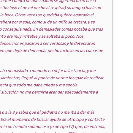
arme cuenta de que cuando se agarraba no lo hacía
incluso el de mi pecho al respirar) su lengua hacía un
la boca. Otras veces se quedaba quieto agarrado al
iera por sí sola, como si de un grifo se tratara, y se
 conseguía nada. En demasiadas tomas notaba que tras
to era muy irritable y se soltaba al poco. Nos
eposiciones pasaron a ser verdosas y le detectaron
en que dejó de demandar pecho incluso en las tomas de
aba demasiado a menudo en dejar la lactancia, y me
samientos, llegué al punto de verme incapaz de realizar
parecía que todo me daba miedo y me sentía
i situación no me permitía atender adecuadamente a
6 a la 8 y sabía que el pediatra no me iba a dar más
 Era el momento de buscar ayuda de otro tipo y contacté
nía un frenillo submucoso (o de tipo IV) que, de entrada,