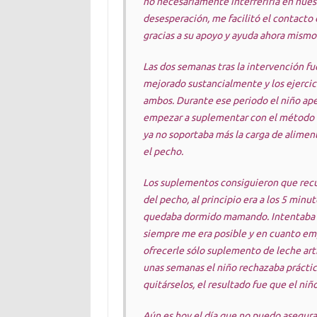
no necesariamente interferiría en nuest
desesperación, me facilitó el contacto 
gracias a su apoyo y ayuda ahora mismo
Las dos semanas tras la intervención fu
mejorado sustancialmente y los ejercic
ambos. Durante ese periodo el niño ape
empezar a suplementar con el método 
ya no soportaba más la carga de aliment
el pecho.
Los suplementos consiguieron que recu
del pecho, al principio era a los 5 min
quedaba dormido mamando. Intentaba s
siempre me era posible y en cuanto em
ofrecerle sólo suplemento de leche art
unas semanas el niño rechazaba prácti
quitárselos, el resultado fue que el n
Aún es hoy el día que no puedo asegura