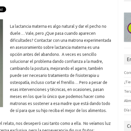
La lactancia materna es algo natural y dar el pecho no
duele… Vale, pero ¿Que pasa cuando aparecen
dificultades? Contactar con una matrona experimentada
en asesoramiento sobre lactancia materna es una
opción antes del abandono. A veces es sencillo
E
solucionar el problema dando confianza a la madre,
cambiando la postura, mejorando el agarre, también
Corr
puede ser necesario tratamiento de fisioterapia u
¿Ti
osteopatía, incluso cortar el frenillo… Pero a pesar de
esas intervenciones y técnicas, en ocasiones, pasan
Tera
meses en los que lo único que podemos hacer como
Alim
matronas es sostener a esa madre que está dando todo
Día 
de sí para que su hijo reciba el mejor de los alimentos.
l relato, nos deseperó casi tanto como a ella. No veíamos luz
C
erna exclusiva, pero la perseverancia dio sus frutos: