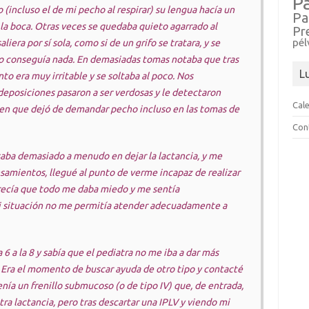
P
incluso el de mi pecho al respirar) su lengua hacía un
Pa
la boca. Otras veces se quedaba quieto agarrado al
Pr
pél
iera por sí sola, como si de un grifo se tratara, y se
 conseguía nada. En demasiadas tomas notaba que tras
L
to era muy irritable y se soltaba al poco. Nos
eposiciones pasaron a ser verdosas y le detectaron
Cal
en que dejó de demandar pecho incluso en las tomas de
Con
aba demasiado a menudo en dejar la lactancia, y me
samientos, llegué al punto de verme incapaz de realizar
parecía que todo me daba miedo y me sentía
i situación no me permitía atender adecuadamente a
6 a la 8 y sabía que el pediatra no me iba a dar más
 Era el momento de buscar ayuda de otro tipo y contacté
nía un frenillo submucoso (o de tipo IV) que, de entrada,
ra lactancia, pero tras descartar una IPLV y viendo mi