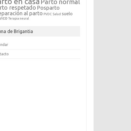
arto en casa
Parto normal
rto respetado
Posparto
eparación al parto
suelo
PVDC
Salud
vico
Terapia neural
una de Brigantia
endar
tacto