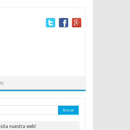
OS
ar:
isita nuestra web!