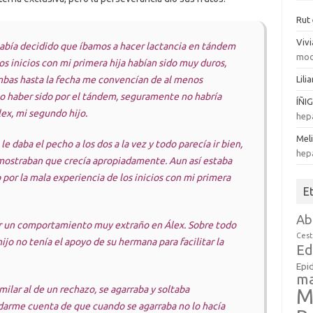
Rut
Viv
abía decidido que íbamos a hacer lactancia en tándem
mod
s inicios con mi primera hija habían sido muy duros,
mbas hasta la fecha me convencían de al menos
Lili
 no haber sido por el tándem, seguramente no habría
ÍÑI
ex, mi segundo hijo.
hep
Mel
 le daba el pecho a los dos a la vez y todo parecía ir bien,
hep
 mostraban que crecía apropiadamente. Aun así estaba
 por la mala experiencia de los inicios con mi primera
E
Ab
ar un comportamiento muy extraño en Álex. Sobre todo
Cest
hijo no tenía el apoyo de su hermana para facilitar la
Ed
Epi
m
lar al de un rechazo, se agarraba y soltaba
M
arme cuenta de que cuando se agarraba no lo hacía