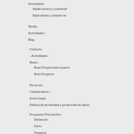
Sexualidad
Adolescencia y juventud
Edad adulta y climaterio
Tarifas
Actividades
Blog
Contacto
.-
Actividades
Bonos
Bono Preparación al parto
Bono Posparto
Recursos
Colaboradores
Aviso Legal
Política de privacidad y protección de datos
Preguntas Frecuentes
Embarazo
Parto
Posparto