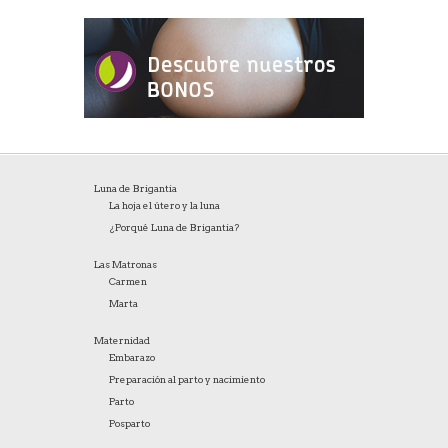
Luna de Brigantia
La hoja el útero y la luna
¿Porqué Luna de Brigantia?
Las Matronas
Carmen
Marta
Maternidad
Embarazo
Preparación al parto y nacimiento
Parto
Posparto