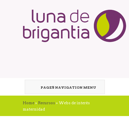
PAGES NAVIGATION MENU
Home
»
Recursos
»
Webs de interés
maternidad