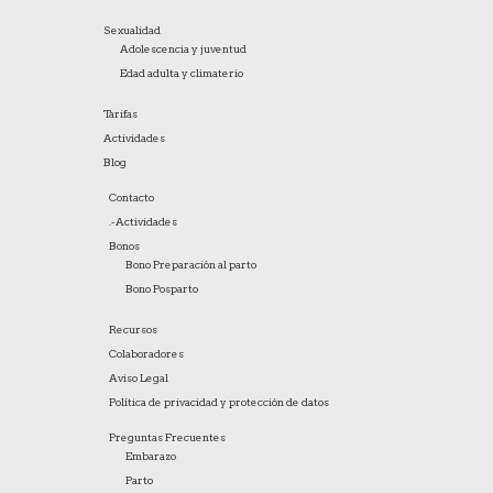
Sexualidad
Adolescencia y juventud
Edad adulta y climaterio
Tarifas
Actividades
Blog
Contacto
.-
Actividades
Bonos
Bono Preparación al parto
Bono Posparto
Recursos
Colaboradores
Aviso Legal
Política de privacidad y protección de datos
Preguntas Frecuentes
Embarazo
Parto