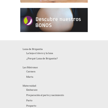
Luna de Brigantia
La hoja el útero y la luna
¿Porqué Luna de Brigantia?
Las Matronas
Carmen
Marta
Maternidad
Embarazo
Preparación al parto y nacimiento
Parto
Posparto